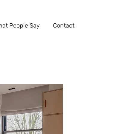
hat Pe
ople Say
Con
tact